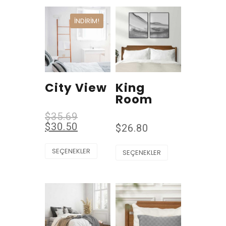
İNDIRIM!
City View
King
Room
$
35.69
$
30.50
$
26.80
SEÇENEKLER
SEÇENEKLER