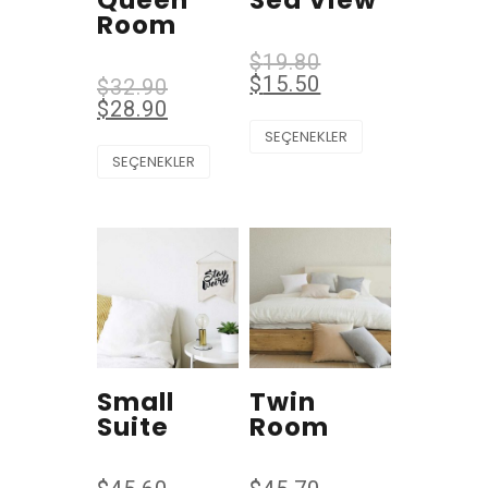
Room
$
19.80
$
15.50
$
32.90
$
28.90
SEÇENEKLER
SEÇENEKLER
Small
Twin
Suite
Room