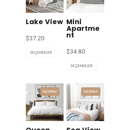
Lake View
Mini
Apartme
nt
$
37.20
$
34.80
SEÇENEKLER
SEÇENEKLER
İNDIRIM!
İNDIRIM!
Queen
Sea View