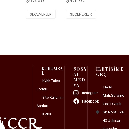
$
45.60
$
45.70
SEÇENEKLER
SEÇENEKLER
KURUMSA
SOSY
İLETİŞİME
L
AL
GEÇ
MED
Kvkk Talep
YA
Tekeli
Formu
Instagram
Mah.Goreme
Site Kullanım
Facebook
Cad.Divanli
Şartları
Sk.No:83 502
KVKK
40 Uchisar,
Nevsehir